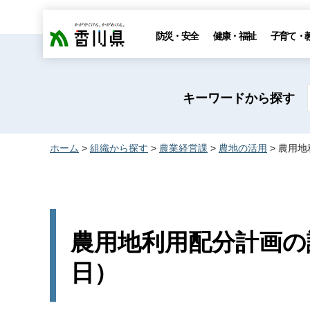
香川県
防災・安全
健康・福祉
子育て・
キーワードから探す
ホーム
>
組織から探す
>
農業経営課
>
農地の活用
> 農用地
農用地利用配分計画の認
日）