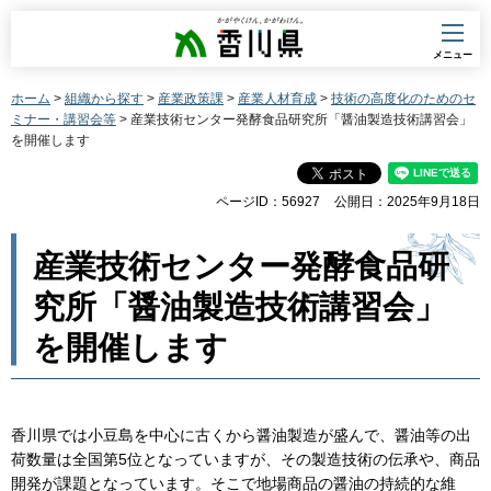
香川県
メニュー
ホーム
>
組織から探す
>
産業政策課
>
産業人材育成
>
技術の高度化のためのセ
ミナー・講習会等
> 産業技術センター発酵食品研究所「醤油製造技術講習会」
を開催します
ページID：56927
公開日：2025年9月18日
産業技術センター発酵食品研
究所「醤油製造技術講習会」
を開催します
香川県では小豆島を中心に古くから醤油製造が盛んで、醤油等の出
荷数量は全国第5位となっていますが、その製造技術の伝承や、商品
開発が課題となっています。そこで地場商品の醤油の持続的な維