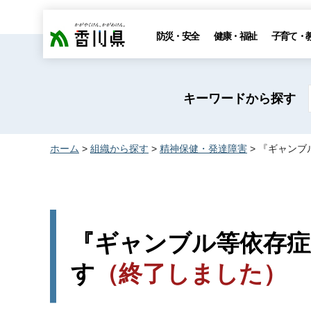
香川県
防災・安全
健康・福祉
子育て・
キーワードから探す
ホーム
>
組織から探す
>
精神保健・発達障害
> 『ギャン
『ギャンブル等依存症
す
（終了しました）