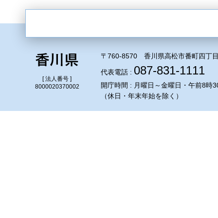
〒760-8570 香川県高松市番町四丁目
087-831-1111
代表電話 :
[ 法人番号 ]
開庁時間 : 月曜日～金曜日・午前8時3
8000020370002
（休日・年末年始を除く）