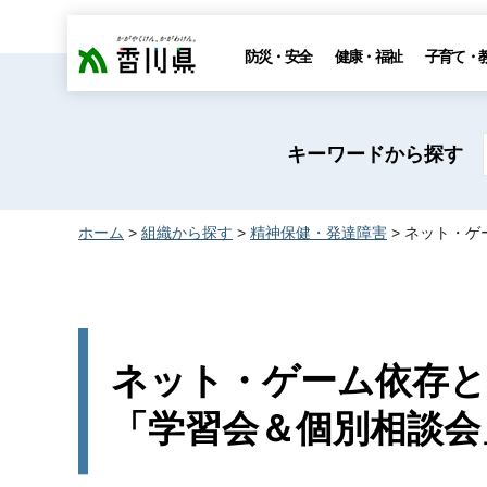
香川県
防災・安全
健康・福祉
子育て・
キーワードから探す
ホーム
>
組織から探す
>
精神保健・発達障害
> ネット・
ネット・ゲーム依存
「学習会＆個別相談会