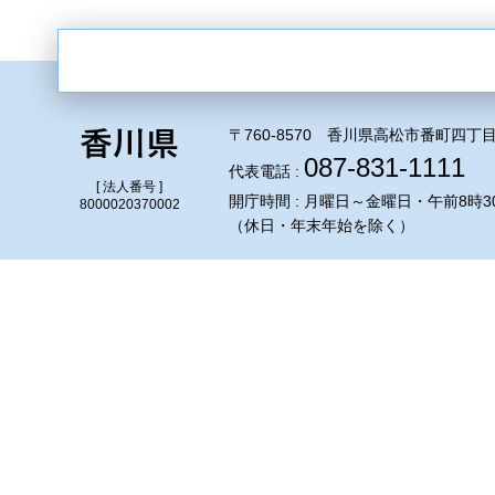
〒760-8570 香川県高松市番町四丁目
087-831-1111
代表電話 :
[ 法人番号 ]
開庁時間 : 月曜日～金曜日・午前8時3
8000020370002
（休日・年末年始を除く）