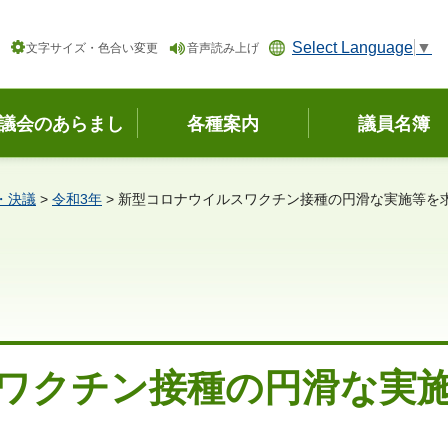
Select Language
▼
文字サイズ・色合い変更
音声読み上げ
議会のあらまし
各種案内
議員名簿
・決議
>
令和3年
> 新型コロナウイルスワクチン接種の円滑な実施等を
ワクチン接種の円滑な実