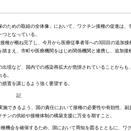
のための取組の全体像」において、ワクチン接種の促進は、
一つとなっている。
接種が概ね完了し、今月から医療従事者等への3回目の追加接
を踏まえ、市町や医療機関をはじめ関係機関と連携し、追加接
出現など、国内での感染再拡大が危惧されていることからも
れる。
の措置を講じるよう強く要望する。
記
に実施できるよう、国の責任において接種の必要性や有効性、副
クチンの供給や接種体制の構築支援に万全を期すこと。
接種機会を確保するため、国において周知を図るとともに、ワ