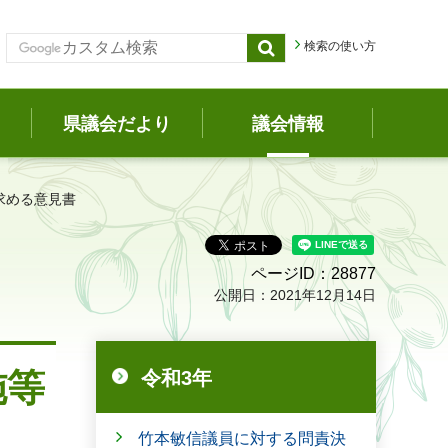
検索の使い方
県議会だより
議会情報
求める意見書
ページID：28877
公開日：2021年12月14日
施等
令和3年
竹本敏信議員に対する問責決