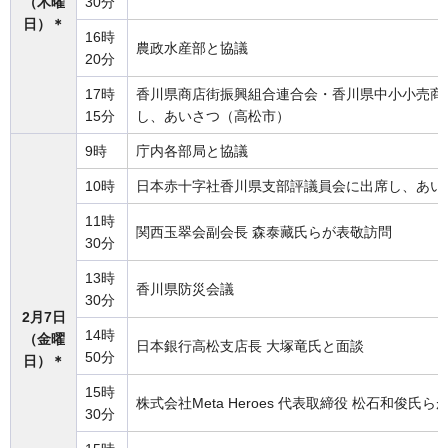
（木曜
30分
日）＊
16時
農政水産部と協議
20分
17時
香川県商店街振興組合連合会・香川県中小小売商
15分
し、あいさつ（高松市）
9時
庁内各部局と協議
10時
日本赤十字社香川県支部評議員会に出席し、あい
11時
関西玉翠会副会長 森泰藏氏らが表敬訪問
30分
13時
香川県防災会議
30分
2月7日
14時
（金曜
日本銀行高松支店長 大塚竜氏と面談
50分
日）＊
15時
株式会社Meta Heroes 代表取締役 松石和俊氏
30分