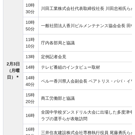
10時
川田工業株式会社代表取締役社長 川田忠裕氏ら
30分
10時
一般社団法人香川ビルメンテナンス協会会長 田
50分
11時
庁内各部局と協議
10分
13時
定例記者会見
2月3日
14時
テレビ番組のインタビュー取材
（月曜
日）＊
14時
ペルー香川県人会副会長 ベアトリス・ババ・イ
40分
15時
商工労働部と協議
20分
全国中学校ダンスドリル大会に出場した多度津中
16時
ラブの選手らが表敬訪問
16時
三井住友建設株式会社専務執行役員 尾藤勇氏ら