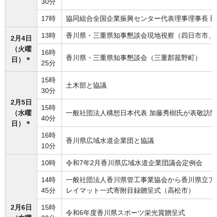
30分
17時
協同組合全国企業振興センター代表理事理事長 
13時
香川県・三重県知事懇談会現地視察（四日市市、
2月4日
（火曜
16時
香川県・三重県知事懇談会（三重郡菰野町）
日）＊
25分
15時
土木部と協議
30分
2月5日
15時
（水曜
一般社団法人構想日本代表 加藤秀樹氏が表敬訪問
40分
日）＊
16時
香川県広域水道企業団と協議
10分
10時
令和7年2月香川県広域水道企業団議会定例会
14時
一般社団法人香川県管工事業協会から香川県立ア
45分
レイマット一式寄附目録贈呈式（高松市）
2月6日
15時
令和6年度香川県スポーツ栄光賞贈呈式