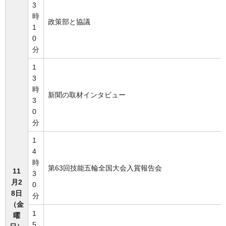
3
時
政策部と協議
1
0
分
1
3
時
新聞の取材インタビュー
3
0
分
1
4
時
第63回技能五輪全国大会入賞報告会
11
3
月2
0
8日
分
（金
1
曜
5