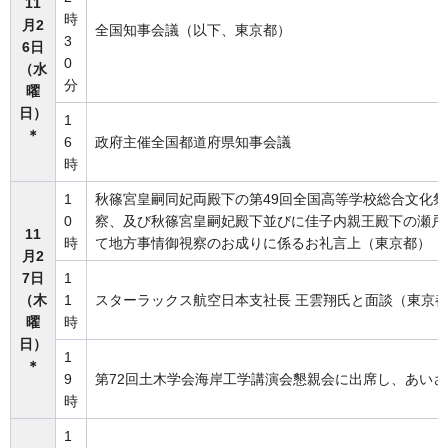
11
時
月2
全国知事会議（以下、東京都）
3
6日
0
（水
分
曜
日）
1
＊
6
政府主催全国都道府県知事会議
時
1
秋篠宮皇嗣同妃両殿下の第49回全国高等学校総合文化
0
察、及び秋篠宮皇嗣妃殿下並びに佳子内親王殿下の瀬戸内
11
時
て地方事情御視察のお成りに係るお礼言上（東京都）
月2
7日
1
（木
1
スターラックス航空日本支社長 王雲翔氏と面談（東京
曜
時
日）
1
＊
9
第72回土木学会海岸工学講演会懇親会に出席し、あい
時
1