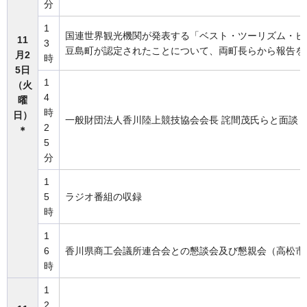
分
1
国連世界観光機関が発表する「ベスト・ツーリズム・ビレ
11
3
豆島町が認定されたことについて、両町長らから報告を
月2
時
5日
1
（火
4
曜
時
日）
一般財団法人香川陸上競技協会会長 詫間茂氏らと面談
2
＊
5
分
1
5
ラジオ番組の収録
時
1
6
香川県商工会議所連合会との懇談会及び懇親会（高松市
時
1
2