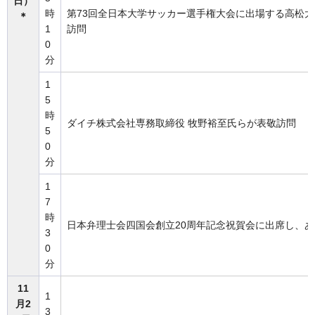
日）
時
第73回全日本大学サッカー選手権大会に出場する高松
＊
1
訪問
0
分
1
5
時
ダイチ株式会社専務取締役 牧野裕至氏らが表敬訪問
5
0
分
1
7
時
日本弁理士会四国会創立20周年記念祝賀会に出席し、
3
0
分
11
1
月2
3