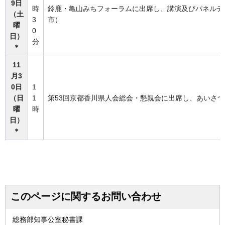
9日
時
鈴鹿・亀山みちフォーラムに出席し、講演及びパネルデ
（土
3
市）
曜
0
日）
分
＊
11
月3
0日
1
（日
1
第53回京都香川県人会総会・懇親会に出席し、あいさ
曜
時
日）
＊
このページに関するお問い合わせ
総務部知事公室秘書課