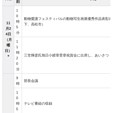
刻
1
0
動物愛護フェスティバルの動物写生画展優秀作品表彰式
時
11
下、高松市）
5
月2
分
4日
（月
1
曜
1
日）
時
三笠輝彦氏旭日小綬章受章祝賀会に出席し、あいさつ
＊
2
0
分
9
部長会議
時
1
0
時
テレビ番組の収録
5