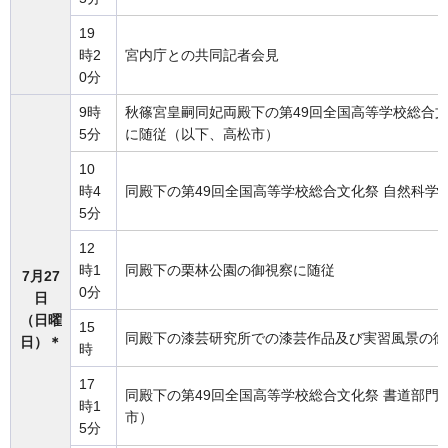
19
時2
宮内庁との共同記者会見
0分
9時
秋篠宮皇嗣同妃両殿下の第49回全国高等学校総合文
5分
に随従（以下、高松市）
10
時4
同殿下の第49回全国高等学校総合文化祭 自然科学
5分
12
時1
同殿下の栗林公園の御視察に随従
7月27
0分
日
（日曜
15
同殿下の漆芸研究所での漆芸作品及び実習風景の御
日）＊
時
17
同殿下の第49回全国高等学校総合文化祭 書道部門
時1
市）
5分