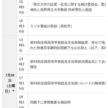
15
「県立大学の設置・拡充に関する検討委員会」委員
時5
伸氏と長野県立大学教授 田村秀氏と面談
0分
16
時3
ラジオ番組の収録（高松市）
0分
13
第49回全国高等学校総合文化祭御臨席、併せて地
時5
れた秋篠宮皇嗣同妃両殿下をお出迎え（以下、高松
分
13
第49回全国高等学校総合文化祭総合開会式にてあ
時2
随従
5分
7月26
17
日
時1
第49回全国高等学校総合文化祭パレードの御視察
（土曜
5分
日）＊
18
時1
同殿下に県勢概要を御説明
5分