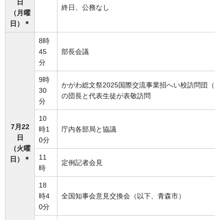
日
終日、公務なし
（月曜
日）＊
8時
45
部長会議
分
9時
かがわ総文祭2025国際交流事業招へい校訪問団（
30
の団長と代表生徒が表敬訪問
分
10
7月22
時1
庁内各部局と協議
日
0分
（火曜
11
日）＊
定例記者会見
時
18
時4
全国知事会意見交換会（以下、青森市）
0分