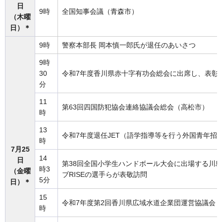
日
9時
全国知事会議（青森市）
（木曜
日）＊
9時
警察本部長 岡本慎一郎氏が退任のあいさつ
9時
30
令和7年度香川県赤十字有功会総会に出席し、表彰
分
11
第63回四国防犯協会連絡協議会総会（高松市）
時
13
令和7年度退任JET（語学指導等を行う外国青年招
時
7月25
14
日
第38回全国小学生ハンドボール大会に出場する川
時3
（金曜
ブRISEの選手らが表敬訪問
5分
日）＊
15
令和7年度第2回香川県広域水道企業団運営協議会
時