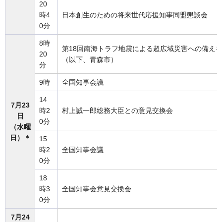
20
時4
日本創生のための将来世代応援知事同盟懇談会
0分
8時
第18回南海トラフ地震による超広域災害への備えを
20
（以下、青森市）
分
9時
全国知事会議
14
7月23
時2
村上誠一郎総務大臣との意見交換会
日
0分
（水曜
日）＊
15
時2
全国知事会議
0分
18
時3
全国知事会意見交換会
0分
7月24