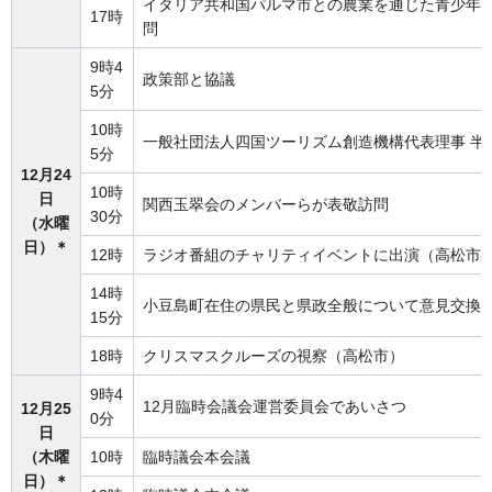
イタリア共和国パルマ市との農業を通じた青少年
17時
問
9時4
政策部と協議
5分
10時
一般社団法人四国ツーリズム創造機構代表理事 半
5分
12月24
10時
日
関西玉翠会のメンバーらが表敬訪問
30分
（水曜
日）＊
12時
ラジオ番組のチャリティイベントに出演（高松市
14時
小豆島町在住の県民と県政全般について意見交換
15分
18時
クリスマスクルーズの視察（高松市）
9時4
12月臨時会議会運営委員会であいさつ
12月25
0分
日
（木曜
10時
臨時議会本会議
日）＊