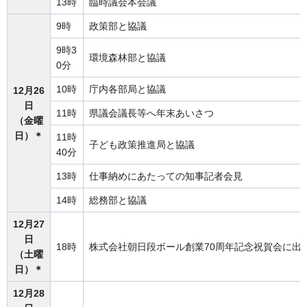
13時
臨時議会本会議
9時
政策部と協議
9時3
環境森林部と協議
0分
10時
庁内各部局と協議
12月26
日
11時
県議会議長等へ年末あいさつ
（金曜
日）＊
11時
子ども政策推進局と協議
40分
13時
仕事納めにあたっての知事記者会見
14時
総務部と協議
12月27
日
18時
株式会社朝日段ボール創業70周年記念祝賀会に出
（土曜
日）＊
12月28