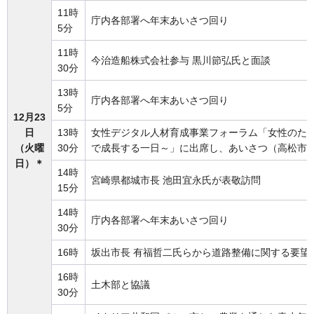
11時
庁内各部署へ年末あいさつ回り
5分
11時
今治造船株式会社参与 黒川節弘氏と面談
30分
13時
庁内各部署へ年末あいさつ回り
5分
12月23
日
13時
女性デジタル人材育成事業フォーラム「女性のた
（火曜
30分
で成長する一日～」に出席し、あいさつ（高松市
日）＊
14時
宮崎県都城市長 池田宜永氏が表敬訪問
15分
14時
庁内各部署へ年末あいさつ回り
30分
16時
坂出市長 有福哲二氏らから道路整備に関する要望
16時
土木部と協議
30分