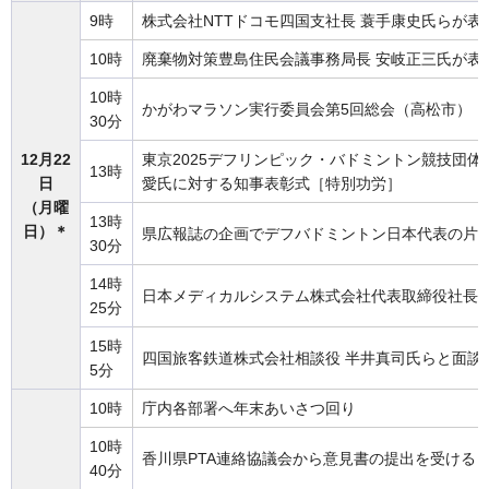
9時
株式会社NTTドコモ四国支社長 蓑手康史氏らが表
10時
廃棄物対策豊島住民会議事務局長 安岐正三氏が表
10時
かがわマラソン実行委員会第5回総会（高松市）
30分
12月22
東京2025デフリンピック・バドミントン競技団体
13時
日
愛氏に対する知事表彰式［特別功労］
（月曜
13時
日）＊
県広報誌の企画でデフバドミントン日本代表の片
30分
14時
日本メディカルシステム株式会社代表取締役社長 
25分
15時
四国旅客鉄道株式会社相談役 半井真司氏らと面談
5分
10時
庁内各部署へ年末あいさつ回り
10時
香川県PTA連絡協議会から意見書の提出を受ける
40分