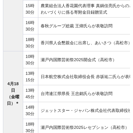
15時
農業組合法人香花園代表理事 真鍋佳亮氏からの
30分
わいづくりに係る寄附金目録贈呈式
16時
春秋グループ総裁 王煒氏らが表敬訪問
30分
18時
香川県人会懇親会に出席し、あいさつ（高松市）
30分
10時
瀬戸内国際芸術祭2025開会式（高松市）
30分
13時
日本航空株式会社取締役会長 赤坂祐二氏らが表
15分
4月18
日
13時
台湾連江県県長 王忠銘氏らが表敬訪問
（金曜
45分
日）＊
14時
ジェットスター・ジャパン株式会社代表取締役社
30分
18時
瀬戸内国際芸術祭2025レセプション（高松市）
30分