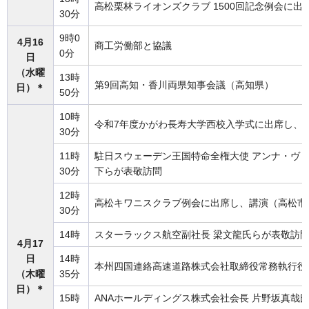
高松栗林ライオンズクラブ 1500回記念例会に
30分
9時0
4月16
商工労働部と協議
0分
日
（水曜
13時
第9回高知・香川両県知事会議（高知県）
日）＊
50分
10時
令和7年度かがわ長寿大学西校入学式に出席し、
30分
11時
駐日スウェーデン王国特命全権大使 アンナ・ヴ
30分
下らが表敬訪問
12時
高松キワニスクラブ例会に出席し、講演（高松市
30分
14時
スターラックス航空副社長 梁文龍氏らが表敬訪
4月17
日
14時
本州四国連絡高速道路株式会社取締役常務執行役
（木曜
35分
日）＊
15時
ANAホールディングス株式会社会長 片野坂真哉