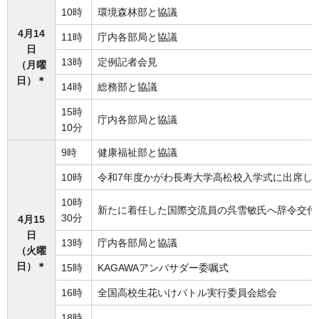
10時
環境森林部と協議
4月14
11時
庁内各部局と協議
日
13時
定例記者会見
（月曜
日）＊
14時
総務部と協議
15時
庁内各部局と協議
10分
9時
健康福祉部と協議
10時
令和7年度かがわ長寿大学高松校入学式に出席し
10時
新たに着任した国際交流員の呉雪敏氏へ辞令交付
30分
4月15
日
13時
庁内各部局と協議
（火曜
日）＊
15時
KAGAWAアンバサダー委嘱式
16時
全国高校生花いけバトル実行委員会総会
18時