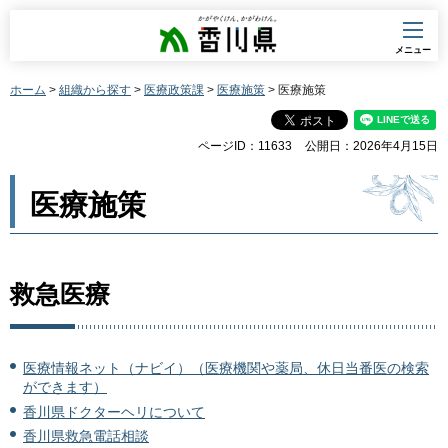
香川県
メニュー
ホーム
>
組織から探す
>
医療政策課
>
医療施策
> 医療施策
ページID：11633
公開日：2026年4月15日
医療施策
救急医療
医療情報ネット（ナビイ）（医療機関や薬局、休日当番医の検索
ができます）
香川県ドクターヘリについて
香川県救急電話相談