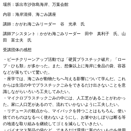
場所：坂出市沙弥島海岸、万葉会館
内容：海岸清掃、海ごみ講座
講師：かがわ海ごみリーダー 谷 光承 氏
講師アシスタント：かがわ海ごみリーダー 田中 真利子 氏、山
田 富士夫 氏
受講団体の感想
・ビーチクリーンアップ活動では「硬質プラスチック破片」「ロー
プ・ひも類」が多かった。また、想像以上に海岸に食品の袋、容器
などが落ちていて驚いた。
・座学では、海ごみが動物たちへ与える影響について学んだ。これ
からは生活の中でプラスチックごみをできるだけ出さないことを意
識しながらいろいろ工夫してみたい。
・マイクロプラスチックごみの中には、人工芝があることがわかっ
た。家に人口芝があるので、流れていかないように工夫したい。
・リデュースの観点から、マイバックを持つことはもちろん、使い
捨てのものはなるべく使わないようにし、お箸やおしぼりは断る等
の地道な取り組みを継続してゴミを減らしていきたい。
・バイオマス製品の袋など、できるだけ環境に害のないものを使用