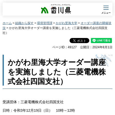
香川県
メニュー
ホーム
>
組織から探す
>
環境管理課
>
かがわ里海大学
>
オーダー講座の開催状
況
> かがわ里海大学オーダー講座を実施しました（三菱電機株式会社四国支
社）
ページID：49127
公開日：2024年8月1日
かがわ里海大学オーダー講座
を実施しました（三菱電機株
式会社四国支社）
受講団体：三菱電機株式会社四国支社
日時：令和3年12月19日（日） 10時～12時