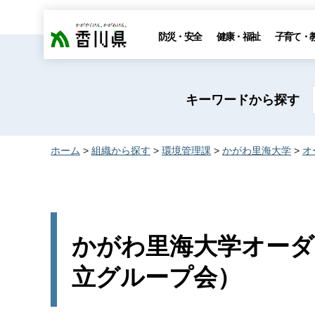
香川県
防災・安全
健康・福祉
子育て・
キーワードから探す
ホーム
>
組織から探す
>
環境管理課
>
かがわ里海大学
>
オ
かがわ里海大学オーダ
立グループ会）