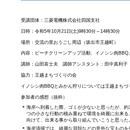
受講団体：三菱電機株式会社四国支社
日時：令和5年10月21日(土)9時30分～14時30分
場所：交流の里おうごし周辺（坂出市王越町）
内容：ビーチクリーンアップ活動、イノシシ肉BBQ
講師：山田富士夫 講師アシスタント：田中真利子
協力：王越まちづくりの会
イノシシ肉BBQとみかん狩りについては王越まちづ
参加者の感想（抜粋）
海岸へ到着した際、ゴミが少ないと思ったが、約
つの小さな行動の積み重ねで環境を綺麗に出来る
向けて、出来る事から取り組んでいこうと思った
海岸清掃では、綺麗な貝殻などの意外な宝ものを