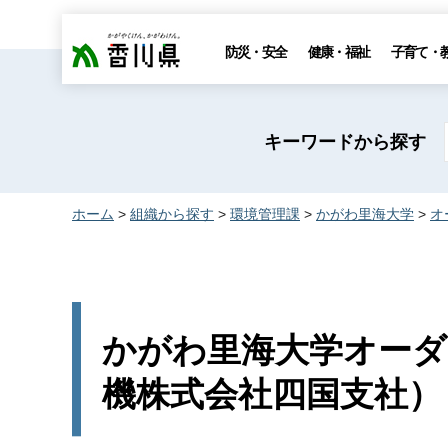
香川県
防災・安全
健康・福祉
子育て・
キーワードから探す
ホーム
>
組織から探す
>
環境管理課
>
かがわ里海大学
>
オ
かがわ里海大学オーダ
機株式会社四国支社）