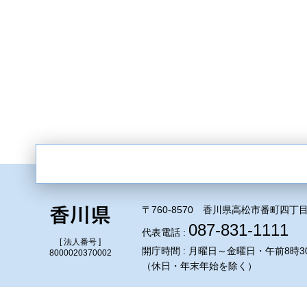
〒760-8570 香川県高松市番町四丁目
087-831-1111
代表電話 :
[ 法人番号 ]
開庁時間 : 月曜日～金曜日・午前8時3
8000020370002
（休日・年末年始を除く）