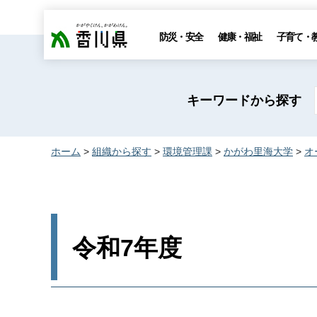
香川県
防災・安全
健康・福祉
子育て・
キーワードから探す
ホーム
>
組織から探す
>
環境管理課
>
かがわ里海大学
>
オ
令和7年度