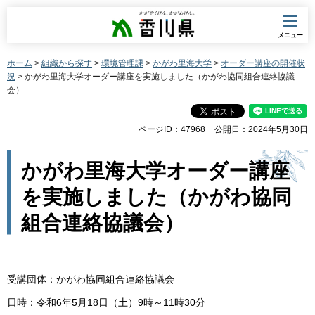
香川県
メニュー
ホーム
>
組織から探す
>
環境管理課
>
かがわ里海大学
>
オーダー講座の開催状
況
> かがわ里海大学オーダー講座を実施しました（かがわ協同組合連絡協議
会）
ページID：47968
公開日：2024年5月30日
かがわ里海大学オーダー講座
を実施しました（かがわ協同
組合連絡協議会）
受講団体：かがわ協同組合連絡協議会
日時：令和6年5月18日（土）9時～11時30分