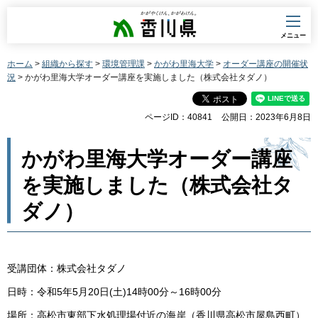
香川県
メニュー
ホーム
>
組織から探す
>
環境管理課
>
かがわ里海大学
>
オーダー講座の開催状
況
> かがわ里海大学オーダー講座を実施しました（株式会社タダノ）
ページID：40841
公開日：2023年6月8日
かがわ里海大学オーダー講座
を実施しました（株式会社タ
ダノ）
受講団体：株式会社タダノ
日時：令和5年5月20日(土)14時00分～16時00分
場所：高松市東部下水処理場付近の海岸（香川県高松市屋島西町）