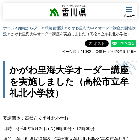
香川県
メニュー
ホーム
>
組織から探す
>
環境管理課
>
かがわ里海大学
>
オーダー講座の開催状
況
> かがわ里海大学オーダー講座を実施しました（高松市立牟礼北小学校）
ページID：41082
公開日：2023年6月16日
かがわ里海大学オーダー講座
を実施しました（高松市立牟
礼北小学校）
受講団体：高松市立牟礼北小学校
日時：令和5年5月26日(金)9時30分～12時00分
場所：牟礼町塩屋海岸及び高松市立牟礼北小学校(高松市牟礼町)