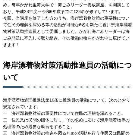
め、毎年かがわ里海大学で「海ごみリーダー養成講座」を開講して
おり、平成28年度～令和6年度までに128名が修了しています。
今回、当講座を修了した方のうち、海岸漂着物対策の重要性につい
て住民の理解を深める等の活動が可能な6名を新たに香川県海岸漂着
物対策活動推進員として委嘱しました。かがわ海ごみリーダーは海
ごみ問題に率先して取り組み、その活動の輪をかがわ中に広げてい
きます！
海岸漂着物対策活動推進員の活動につ
いて
海岸漂着物処理推進法第16条に推進員の活動について、次のとおり
規定されています。
一 海岸漂着物対策の重要性について住民の理解を深めること。
二 住民又は民間の団体に対し、その求めに応じて海岸漂着物等の
処理等のため必要な助言をすること。
三 海岸漂着物対策の推進を図るための活動を行う住民又は民間の