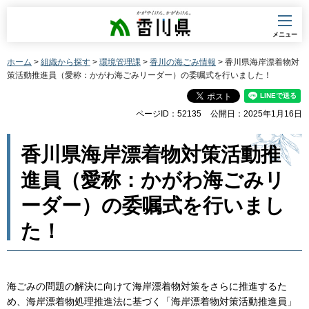
香川県
メニュー
ホーム
>
組織から探す
>
環境管理課
>
香川の海ごみ情報
> 香川県海岸漂着物対
策活動推進員（愛称：かがわ海ごみリーダー）の委嘱式を行いました！
ページID：52135
公開日：2025年1月16日
香川県海岸漂着物対策活動推
進員（愛称：かがわ海ごみリ
ーダー）の委嘱式を行いまし
た！
海ごみの問題の解決に向けて海岸漂着物対策をさらに推進するた
め、海岸漂着物処理推進法に基づく「海岸漂着物対策活動推進員」