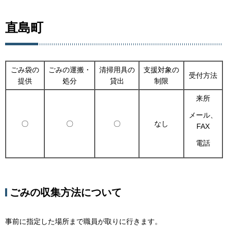
直島町
ごみ袋の
ごみの運搬・
清掃用具の
支援対象の
受付方法
提供
処分
貸出
制限
来所
メール、
〇
〇
〇
なし
FAX
電話
ごみの収集方法について
事前に指定した場所まで職員が取りに行きます。