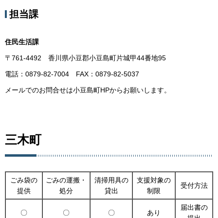
担当課
住民生活課
〒761-4492 香川県小豆郡小豆島町片城甲44番地95
電話：0879-82-7004 FAX：0879-82-5037
メールでのお問合せは小豆島町HPからお願いします。
三木町
ごみ袋の
ごみの運搬・
清掃用具の
支援対象の
受付方法
提供
処分
貸出
制限
届出書の
〇
〇
〇
あり