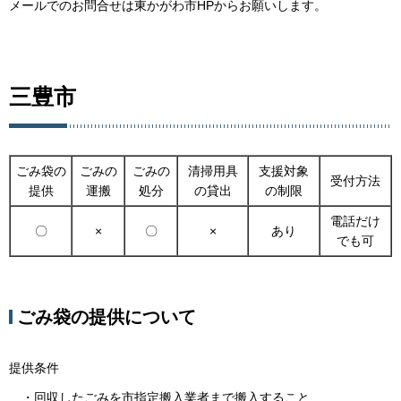
メールでのお問合せは東かがわ市HPからお願いします。
三豊市
ごみ袋の
ごみの
ごみの
清掃用具
支援対象
受付方法
提供
運搬
処分
の貸出
の制限
電話だけ
〇
×
〇
×
あり
でも可
ごみ袋の提供について
提供条件
・回収したごみを市指定搬入業者まで搬入すること