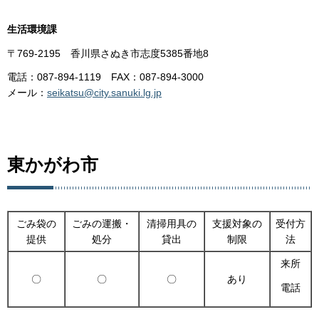
生活環境課
〒769-2195 香川県さぬき市志度5385番地8
電話：087-894-1119 FAX：087-894-3000
メール：
seikatsu@city.sanuki.lg.jp
東かがわ市
ごみ袋の
ごみの運搬・
清掃用具の
支援対象の
受付方
提供
処分
貸出
制限
法
来所
〇
〇
〇
あり
電話