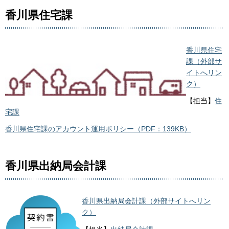
香川県住宅課
香川県住宅
課（外部サ
イトへリン
ク）
【担当】
住
宅課
香川県住宅課のアカウント運用ポリシー（PDF：139KB）
香川県出納局会計課
香川県出納局会計課（外部サイトへリン
ク）