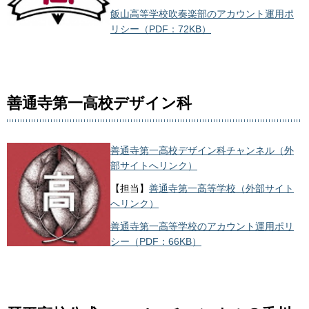
飯山高等学校吹奏楽部のアカウント運用ポ
リシー（PDF：72KB）
善通寺第一高校デザイン科
善通寺第一高校デザイン科チャンネル（外
部サイトへリンク）
【担当】
善通寺第一高等学校（外部サイト
へリンク）
善通寺第一高等学校のアカウント運用ポリ
シー（PDF：66KB）