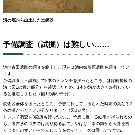
溝の底から出土した土師器
予備調査（試掘）は難しい……
池内古田遺跡の調査を終了し、現在は池内御所原遺跡を調査してい
ます。
予備調査（＝試掘）で3本のトレンチを掘ったところ、ほぼ同規模の
溝（図1の青い部分）を確認したため、1本の溝が大きく蛇行してい
ると推定しました（図1の赤い部分）。
調査区全体を掘ったところ、予想に反して、掘られた時期の異なる2
条の溝だったことが分かりました（図2参照）。
トレンチ調査を3箇所も行ったのに、予想に反する結果が得られるの
も、考古学の世界ではあり得る話で、やはり「葦の髄から天井を覗
く（よしのずいからてんじょうをのぞく）」のは難しいですね。