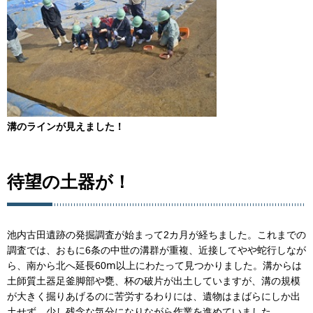
溝のラインが見えました！
待望の土器が！
池内古田遺跡の発掘調査が始まって2カ月が経ちました。これまでの
調査では、おもに6条の中世の溝群が重複、近接してやや蛇行しなが
ら、南から北へ延長60ⅿ以上にわたって見つかりました。溝からは
土師質土器足釜脚部や甕、杯の破片が出土していますが、溝の規模
が大きく掘りあげるのに苦労するわりには、遺物はまばらにしか出
土せず、少し残念な気分になりながら作業を進めていました。