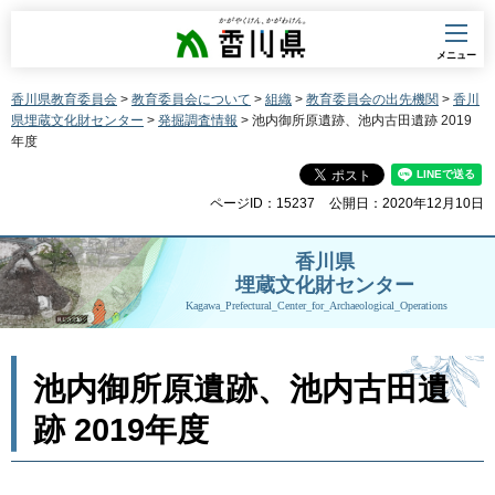
香川県
メニュー
香川県教育委員会
>
教育委員会について
>
組織
>
教育委員会の出先機関
>
香川
県埋蔵文化財センター
>
発掘調査情報
> 池内御所原遺跡、池内古田遺跡 2019
年度
ページID：15237
公開日：2020年12月10日
香川県
埋蔵文化財センター
Kagawa_Prefectural_Center_for_Archaeological_Operations
池内御所原遺跡、池内古田遺
跡 2019年度