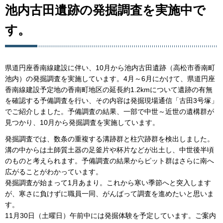
池内古田遺跡の発掘調査を実施中で
す。
県道円座香南線建設に伴い、10月から池内古田遺跡（高松市香南町
池内）の発掘調査を実施しています。4月～6月にかけて、県道円座
香南線建設予定地の香南町地区の延長約1.2kmについて遺跡の有無
を確認する予備調査を行い、その内容は発掘現場通信「古田3号塚」
でご紹介しました。予備調査の結果、一部で中世～近世の遺構群が
見つかり、10月から発掘調査を実施しています。
発掘調査では、数条の重複する溝跡群と柱穴跡群を検出しました。
溝の中からは土師質土器の足釜片や杯片などが出土し、中世後半頃
のものと考えられます。予備調査の結果からピット群はさらに南へ
広がることがわかっています。
発掘調査が始まって1月あまり。これから寒い季節へと突入します
が、寒さに負けずに職員一同、がんばって調査を進めたいと思いま
す。
11月30日（土曜日）午前中には発掘体験を予定しています。ご案内