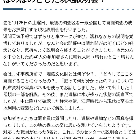
去る1月25日の土曜日、最後の調査区を一般公開して発掘調査の成
果をお披露目する現地説明会を行いました。
週間天気予報ではずらりと傘マークが並び、濡れながらの説明を覚
悟しておりましたが、なんと会の開催中は晴れ間がのぞくほどの好
天となり、気持ちよく説明会を終えることができました。地元の方
を中心とした約40人の参加者さんに晴れ人間（晴れおとこ・晴おん
な）がいてくださったのだと思います。
会はまず事務所前で「埋蔵文化財とは何ぞや？」「どうしてここを
発掘することになったの？」「掘って何が分かったの？」について
配布資料や写真パネルを使ってお話ししました。続いて出土した土
器類の一部を解説。その後、まだ遺構に水が残った状態の調査区で
したが、中に降りて確認した柱穴や溝、江戸時代から現代に至る土
地利用の変遷などについて解説しました。
参加者さんたちは調査員に質問したり、遺構や遺物などの写真を撮
ったりして、この地の過去の姿に思いを馳せていらしたようです。
対応した職員がたった3名と、これまでのセンターの説明会としては
最小人数での小ぢんまりとした説明会でしたが、天候にも恵まれ