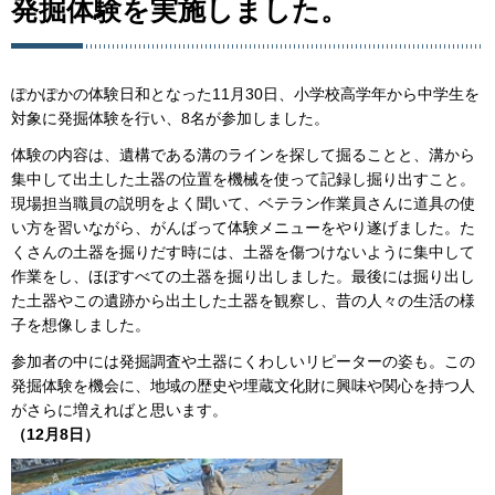
発掘体験を実施しました。
ぽかぽかの体験日和となった11月30日、小学校高学年から中学生を
対象に発掘体験を行い、8名が参加しました。
体験の内容は、遺構である溝のラインを探して掘ることと、溝から
集中して出土した土器の位置を機械を使って記録し掘り出すこと。
現場担当職員の説明をよく聞いて、ベテラン作業員さんに道具の使
い方を習いながら、がんばって体験メニューをやり遂げました。た
くさんの土器を掘りだす時には、土器を傷つけないように集中して
作業をし、ほぼすべての土器を掘り出しました。最後には掘り出し
た土器やこの遺跡から出土した土器を観察し、昔の人々の生活の様
子を想像しました。
参加者の中には発掘調査や土器にくわしいリピーターの姿も。この
発掘体験を機会に、地域の歴史や埋蔵文化財に興味や関心を持つ人
がさらに増えればと思います。
（12月8日）