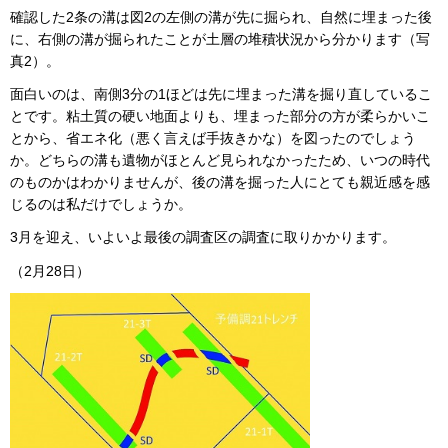
確認した2条の溝は図2の左側の溝が先に掘られ、自然に埋まった後
に、右側の溝が掘られたことが土層の堆積状況から分かります（写
真2）。
面白いのは、南側3分の1ほどは先に埋まった溝を掘り直しているこ
とです。粘土質の硬い地面よりも、埋まった部分の方が柔らかいこ
とから、省エネ化（悪く言えば手抜きかな）を図ったのでしょう
か。どちらの溝も遺物がほとんど見られなかったため、いつの時代
のものかはわかりませんが、後の溝を掘った人にとても親近感を感
じるのは私だけでしょうか。
3月を迎え、いよいよ最後の調査区の調査に取りかかります。
（2月28日）