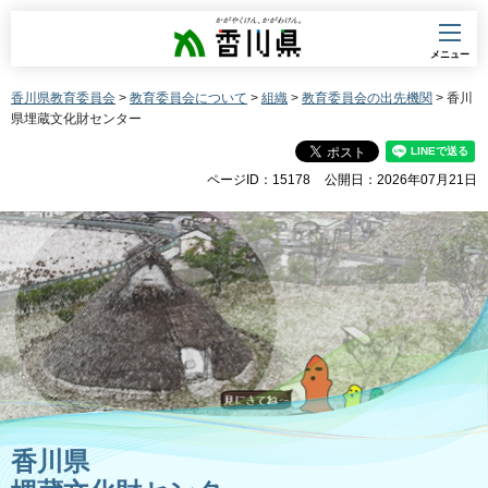
香川県
メニュー
香川県教育委員会
>
教育委員会について
>
組織
>
教育委員会の出先機関
> 香川
県埋蔵文化財センター
ページID：15178
公開日：2026年07月21日
香川県