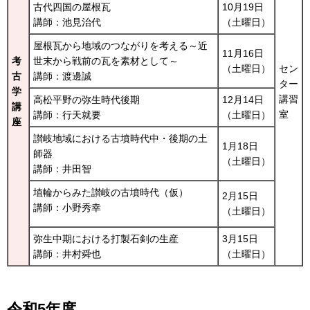
古代四国の屋根瓦
10月19日
講師：池見治代
（土曜日）
屋根瓦から地域のつながりを考える～近
11月16日
考
世末から戦前の瓦を素材として～
（土曜日）
セン
古
講師：渡邊誠
ター
学
講習
高松平野の弥生時代後期
12月14日
講
室
講師：行天就要
（土曜日）
座
讃岐地域における古墳時代中・後期の土
1月18日
師器
（土曜日）
講師：井田智
埴輪からみた讃岐の古墳時代（仮）
2月15日
講師：小野秀幸
（土曜日）
弥生中期における打製石剣の生産
3月15日
講師：井村舜也
（土曜日）
令和5年度