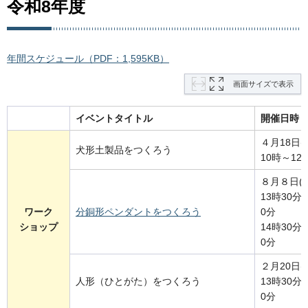
令和8年度
年間スケジュール（PDF：1,595KB）
画面サイズで表示
イベントタイトル
開催日時
４月18日(
犬形土製品をつくろう
10時～12
８月８日(
13時30分
ワーク
分銅形ペンダントをつくろう
0分
ショップ
14時30分
0分
２月20日(
人形（ひとがた）をつくろう
13時30分
0分