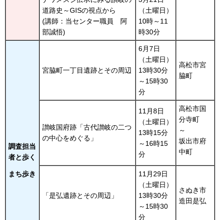
道路史～GISの視点から
（土曜日）
(講師：当センター職員
阿
10時～11
部誠悟)
時30分
6月7日
（土曜日）
高松市宮
宮脇町一丁目遺跡とその周辺
13時30分
脇町
～15時30
分
高松市国
11月8日
分寺町
（土曜日）
讃岐国府跡「古代讃岐の二つ
～
13時15分
の中心をめぐる」
坂出市府
～16時15
調査担当
中町
分
者と歩く
まち歩き
11月29日
（土曜日）
さぬき市
「是弘遺跡とその周辺」
13時30分
造田是弘
～15時30
分