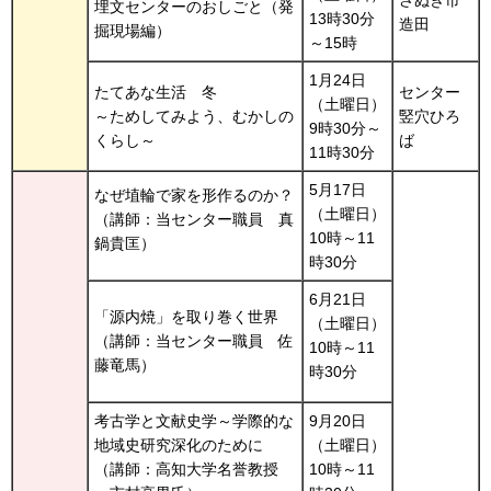
さぬき市
埋文センターのおしごと（発
13時30分
造田
掘現場編）
～15時
1月24日
たてあな生活
冬
センター
（土曜日）
～ためしてみよう、むかしの
竪穴ひろ
9時30分～
くらし～
ば
11時30分
5月17日
なぜ埴輪で家を形作るのか？
（土曜日）
（講師：当センター職員
真
10時～11
鍋貴匡）
時30分
6月21日
「源内焼」を取り巻く世界
（土曜日）
（講師：当センター職員
佐
10時～11
藤竜馬）
時30分
考古学と文献史学～学際的な
9月20日
地域史研究深化のために
（土曜日）
（講師：高知大学名誉教授
10時～11