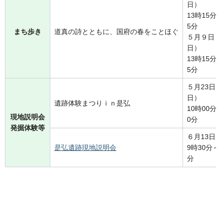
日）
13時15分
5分
まち歩き
道真の詩とともに、国府の春をことほぐ
５月９日
日）
13時15分
5分
５月23日
日）
遺跡体験まつりｉｎ是弘
10時00分
現地説明会
0分
発掘体験等
６月13日(
是弘遺跡現地説明会
9時30分～
分