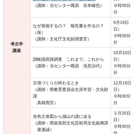
（講師：当センター職員 谷本峻也）
９時30分～
分
9月19日
なぜ発掘するの？ 報告書を作るの？
日）
（仮）
９時30分～
（講師：文化庁文化財調査官）
分
考古学
講座
10月10日
讃岐国府跡調査 これまで、これから
日）
（講師：当センター職員 池見治代）
９時30分～
分
古墳づくりが終わるとき
12月19日
（講師：県教育委員会生涯学習・文化財
日）
課
９時30分～
真鍋貴匡）
分
２月20日
赤色立体図から城山の謎に迫る
日）
（講師：県政策部文化芸術局文化振興課
９時30分～
渡邊誠）
分