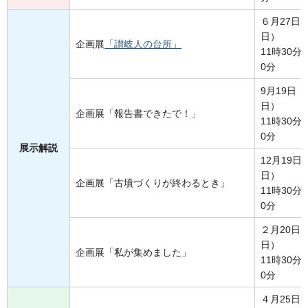
６月27日
日）
企画展
「讃岐人の台所」
11時30分
0分
9月19日
日）
企画展「報告書できたで！」
11時30分
0分
展示解説
12月19日
日）
企画展「古墳づくりが終わるとき」
11時30分
0分
２月20日
日）
企画展「私が集めました」
11時30分
0分
４月25日