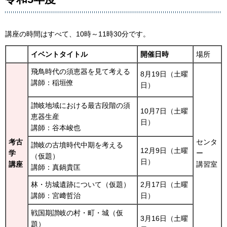
講座の時間はすべて、10時～11時30分です。
イベントタイトル
開催日時
場所
飛鳥時代の須恵器を見て考える
8月19日（土曜
講師：稲垣僚
日）
讃岐地域における最古段階の須
10月7日（土曜
恵器生産
日）
講師：谷本峻也
考古
センタ
讃岐の古墳時代中期を考える
12月9日（土曜
学
ー
（仮題）
日）
講座
講習室
講師：真鍋貴匡
林・坊城遺跡について（仮題）
2月17日（土曜
講師：宮﨑哲治
日）
戦国期讃岐の村・町・城（仮
3月16日（土曜
題）