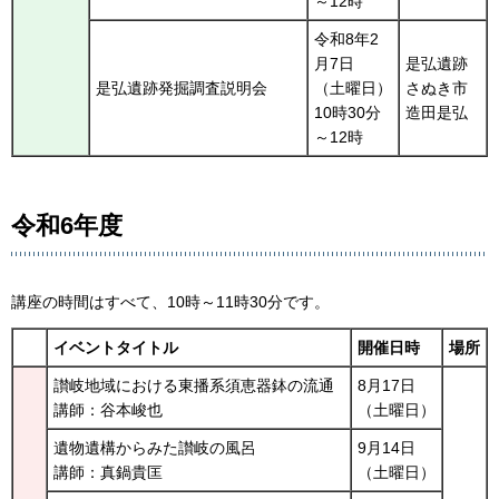
～12時
令和8年2
月7日
是弘遺跡
是弘遺跡発掘調査説明会
（土曜日）
さぬき市
10時30分
造田是弘
～12時
令和6年度
講座の時間はすべて、10時～11時30分です。
イベントタイトル
開催日時
場所
讃岐地域における東播系須恵器鉢の流通
8月17日
講師：谷本峻也
（土曜日）
遺物遺構からみた讃岐の風呂
9月14日
講師：真鍋貴匡
（土曜日）