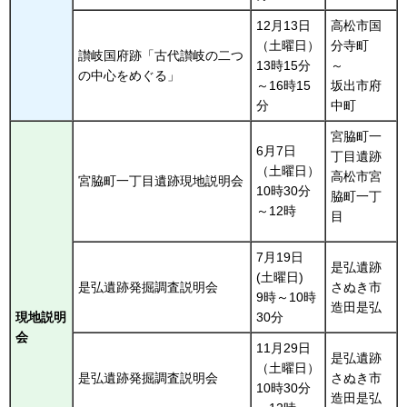
12月13日
高松市国
（土曜日）
分寺町
讃岐国府跡「古代讃岐の二つ
13時15分
～
の中心をめぐる」
～16時15
坂出市府
分
中町
宮脇町一
6月7日
丁目遺跡
（土曜日）
高松市宮
宮脇町一丁目遺跡現地説明会
10時30分
脇町一丁
～12時
目
7月19日
是弘遺跡
(土曜日)
是弘遺跡発掘調査説明会
さぬき市
9時～10時
造田是弘
現地説明
30分
会
11月29日
是弘遺跡
（土曜日）
是弘遺跡発掘調査説明会
さぬき市
10時30分
造田是弘