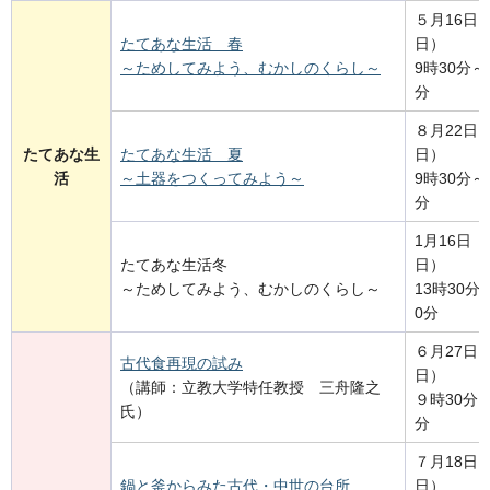
５月16日
たてあな生活 春
日）
～ためしてみよう、むかしのくらし～
9時30分～
分
８月22日
たてあな生
たてあな生活 夏
日）
活
～土器をつくってみよう～
9時30分～
分
1月16日
たてあな生活冬
日）
～ためしてみよう、むかしのくらし～
13時30分
0分
６月27日
古代食再現の試み
日）
（講師：立教大学特任教授 三舟隆之
９時30分～
氏）
分
７月18日
鍋と釜からみた古代・中世の台所
日）