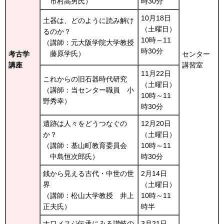
市
村高男氏）
時30分
10月18日
土器は、どのように読み解け
（土曜日）
るのか？
10時～11
（講師：元大阪学院大学教授
時30分
藤
原学氏）
考古学
センター
講座
講習室
11月22日
これからの旧石器時代研究
（土曜日）
（講師：当センター職員
小
10時～11
野秀幸）
時30分
遺跡は人々をどうつなぐの
12月20日
か？
（土曜日）
（講師：基山町教育委員会
10時～11
中
島恒次郎氏）
時30分
銭から見える古代・中世の世
2月14日
界
（土曜日）
（講師：松山大学教授
井
上
10時～11
正夫氏）
時半
ナワメスジ伝承にみる讃岐の
3月21日