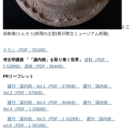
3 三
谷林叟(りんそう)所用の土型(香川県立ミュージアム所蔵)
チラシ（PDF：351KB）
考古学講座 「「源内焼」を取り巻く世界」
資料（PDF：
2,528KB）
原稿（PDF：954KB）
PRリーフレット
週刊「源内焼」Vol.1（PDF：678KB）
、
週刊「源内焼」
Vol.2（PDF：676KB）
週刊「源内焼」Vol.3（PDF：944KB）
、
週刊「源内焼」
Vol.4（PDF：1,258KB）
週刊「源内焼」Vol.5（PDF：1,162KB）
、
週刊「源内焼」
vol.6（PDF：1,301KB）