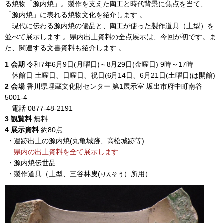
る焼物「源内焼」。製作を支えた陶工と時代背景に焦点を当て、
「源内焼」に表れる焼物文化を紹介します 。
現代に伝わる源内焼の優品と、陶工が使った製作道具（土型）を
並べて展示します 。県内出土資料の全点展示は、今回が初です。ま
た、関連する文書資料も紹介します 。
1 会期
令和7年6月9日(月曜日)～8月29日(金曜日) 9時～17時
休館日 土曜日、日曜日、祝日(6月14日、6月21日(土曜日)は開館)
2 会場
香川県埋蔵文化財センター 第1展示室 坂出市府中町南谷
5001-4
電話 0877-48-2191
3 観覧料
無料
4 展示資料
約80点
・遺跡出土の源内焼(丸亀城跡、高松城跡等)
県内の出土資料を全て展示します
・源内焼伝世品
・製作道具（土型、三谷林叟(
）所用）
りんそう