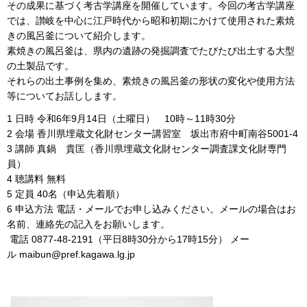
その成果に基づく考古学講座を開催しています。今回の考古学講座
では、讃岐を中心に江戸時代から昭和初期にかけて使用された素焼
きの風呂釜について紹介します。
素焼きの風呂釜は、県内の遺跡の発掘調査でたびたび出土する大型
の土製品です。
それらの出土事例を集め、素焼きの風呂釜の形状の変化や使用方法
等についてお話しします。
1 日時 令和6年9月14日（土曜日） 10時～11時30分
2 会場 香川県埋蔵文化財センター講習室 坂出市府中町南谷5001-4
3 講師 真鍋 貴匡（香川県埋蔵文化財センター調査課文化財専門
員）
4 聴講料 無料
5 定員 40名（申込先着順）
6 申込方法 電話・メールでお申し込みください。メールの場合はお
名前、連絡先の記入をお願いします。
電話 0877-48-2191（平日8時30分から17時15分） メー
ル maibun@pref.kagawa.lg.jp