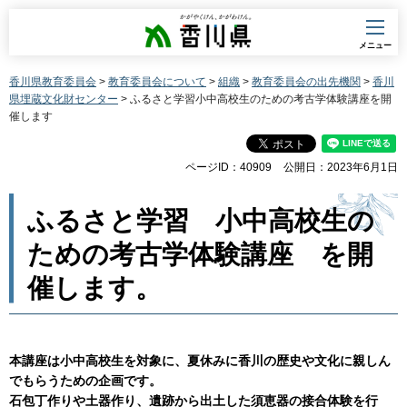
香川県
メニュー
香川県教育委員会
>
教育委員会について
>
組織
>
教育委員会の出先機関
>
香川
県埋蔵文化財センター
> ふるさと学習小中高校生のための考古学体験講座を開
催します
ページID：40909
公開日：2023年6月1日
ふるさと学習 小中高校生の
ための考古学体験講座 を開
催します。
本講座は小中高校生を対象に、夏休みに香川の歴史や文化に親しん
でもらうための企画です。
石包丁作りや土器作り、遺跡から出土した須恵器の接合体験を行