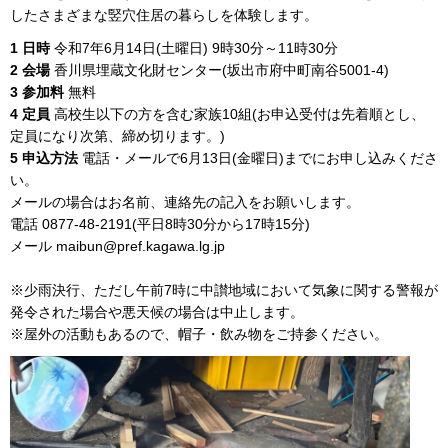
したさまざまな竪穴住居の暮らしを体験します。
1 日時
令和7年6月14日(土曜日) 9時30分～11時30分
2 会場
香川県埋蔵文化財センター(坂出市府中町南谷5001-4)
3 参加料
無料
4 定員
高校生以下の方を含む家族10組(お申込受付は先着順とし、
定員になり次第、締め切ります。)
5 申込方法
電話・メールで6月13日(金曜日)までにお申し込みくださ
い。
メールの場合はお名前、連絡先の記入をお願いします。
電話 0877-48-2191(平日8時30分から17時15分)
メール maibun@pref.kagawa.lg.jp
※少雨決行、ただし午前7時に中讃地域において気象に関する警報が
発令された場合や悪天候の場合は中止します。
※屋外の活動もあるので、帽子・飲み物をご持参ください。