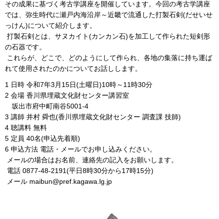
その成果に基づく考古学講座を開催しています。今回の考古学講座
では、弥生時代に瀬戸内海沿岸～近畿で流通した打製石剣(だせいせ
っけん)について紹介します。
打製石剣とは、サヌカイト(カンカン石)を加工して作られた短剣形
の石器です。
これらが、どこで、どのようにして作られ、各地の集落に持ち運ば
れて使用されたのかについてお話しします。
1 日時 令和7年3月15日(土曜日)10時～11時30分
2 会場 香川県埋蔵文化財センター講習室
坂出市府中町南谷5001-4
3 講師 井村 舜也(香川県埋蔵文化財センター 調査課 技師)
4 聴講料 無料
5 定員 40名(申込先着順)
6 申込方法 電話・メールでお申し込みください。
メールの場合はお名前、連絡先の記入をお願いします。
電話 0877-48-2191(平日8時30分から17時15分)
メール maibun@pref.kagawa.lg.jp