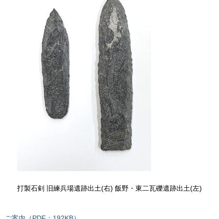
打製石剣 旧練兵場遺跡出土(右) 飯野・東二瓦礫遺跡出土(左)
ご案内（PDF：192KB）