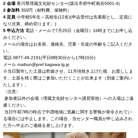
2 会場
香川県埋蔵文化財センター(坂出市府中町南谷5001-4)
3 参加料
350円（材料費、保険料）
4 定員
小学校5年生～高校生(12名)(申込受付は先着順とし、定員に
なり次第、締め切ります。)
5 申込方法
電話・メールで7月25日（金曜日）16時までにお申し込
みください。
メールの場合はお名前、連絡先、児童・生徒の年齢をご記入くださ
い。
電話 0877-48-2191(平日8時30分から17時15分)
メール maibun@pref.kagawa.lg.jp
※当日製作した土器は乾燥させ、11月頃焼き上げた後、お渡ししま
す。土器を焼く際はご参加いただくことが出来ます（別途ご案内い
たします）。
〈注意〉
参加者以外の会場（埋蔵文化財センター講習室他）への入場はご遠
慮ください。
当日午前7時の時点で中讃地域に気象に関する警報が発令されてい
る場合には中止します。この場合、当センター職員が申し込みされ
た方へ中止のご連絡を差し上げます。