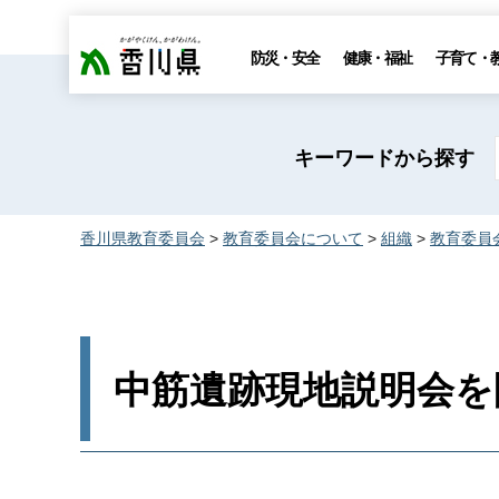
香川県
防災・安全
健康・福祉
子育て・
キーワードから探す
香川県教育委員会
>
教育委員会について
>
組織
>
教育委員
中筋遺跡現地説明会を