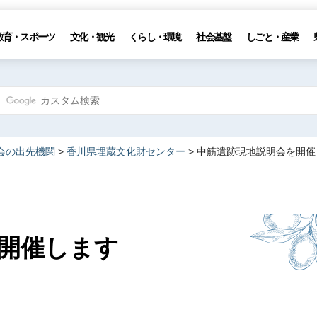
教育・スポーツ
文化・観光
くらし・環境
社会基盤
しごと・産業
会の出先機関
>
香川県埋蔵文化財センター
> 中筋遺跡現地説明会を開
開催します