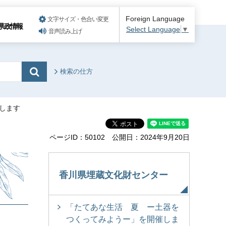
Foreign Language
文字サイズ・色合い変更
県政情報
Select Language
▼
音声読み上げ
検索の仕方
催します
ページID：50102
公開日：2024年9月20日
香川県埋蔵文化財センター
「たてあな生活 夏 ー土器を
つくってみようー」を開催しま