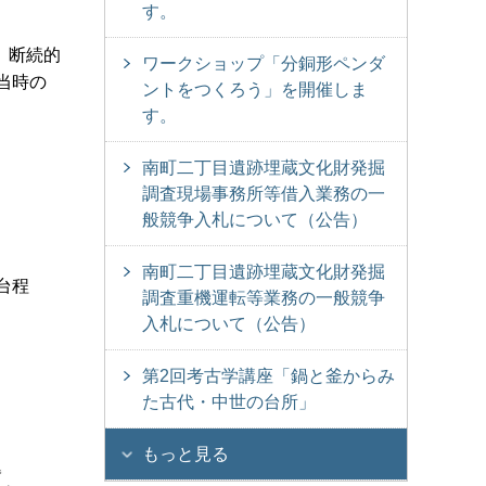
す。
、断続的
ワークショップ「分銅形ペンダ
当時の
ントをつくろう」を開催しま
す。
南町二丁目遺跡埋蔵文化財発掘
調査現場事務所等借入業務の一
般競争入札について（公告）
南町二丁目遺跡埋蔵文化財発掘
台程
調査重機運転等業務の一般競争
入札について（公告）
。
第2回考古学講座「鍋と釜からみ
た古代・中世の台所」
もっと見る