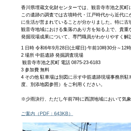
香川県埋蔵文化財センターでは、観音寺市池之尻町に
この遺跡の調査では古墳時代・江戸時代から近代に
に生活が営まれていることが分かりました。特に古墳
観音寺地域における集落のあり方を知る上で、貴重
発掘現場成果について、専門職員がわかりやすく解
1 日時 令和6年9月28日(土曜日) 午前10時30分～12
2 場所 中筋遺跡 発掘調査現場
観音寺市池之尻町 電話 0875-23-6183
3 参加費 無料
4 その他 駐車場は別図に示す中筋遺跡現場事務所駐車場
度、別添地図参照）をご利用ください。
※少雨決行、ただし午前7時に西讃地域において気
ご案内（PDF：643KB）