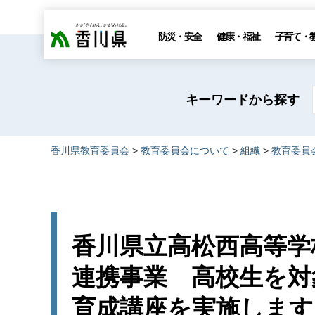
香川県
防災・安全
健康・福祉
子育て・
キーワードから探す
香川県教育委員会
>
教育委員会について
>
組織
>
教育委員
香川県立高松西高等学
連携事業 高校生を対
育成講座を実施します