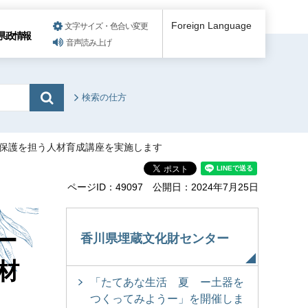
Foreign Language
文字サイズ・色合い変更
県政情報
音声読み上げ
検索の仕方
財保護を担う人材育成講座を実施します
ページID：49097
公開日：2024年7月25日
ー
香川県埋蔵文化財センター
材
「たてあな生活 夏 ー土器を
つくってみようー」を開催しま