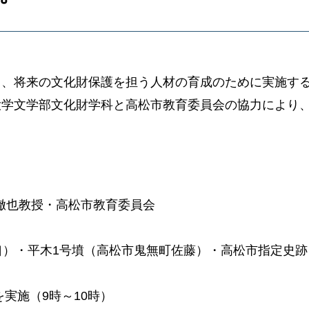
し、将来の文化財保護を担う人材の育成のために実施す
大学文学部文化財学科と高松市教育委員会の協力により
保徹也教授・高松市教育委員会
口）・平木1号墳（高松市鬼無町佐藤）・高松市指定史跡
を実施（9時～10時）