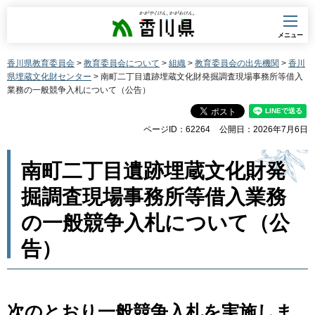
香川県
メニュー
香川県教育委員会
>
教育委員会について
>
組織
>
教育委員会の出先機関
>
香川
県埋蔵文化財センター
> 南町二丁目遺跡埋蔵文化財発掘調査現場事務所等借入
業務の一般競争入札について（公告）
ページID：62264
公開日：2026年7月6日
南町二丁目遺跡埋蔵文化財発
掘調査現場事務所等借入業務
の一般競争入札について（公
告）
次のとおり一般競争入札を実施しま