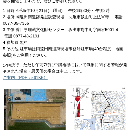
会を開催しますので、ぜひご参加ください。
1 日時 令和5年10月21日(土曜日) 午後1時30分～午後3時
2 場所 岡遠田南遺跡発掘調査現場 丸亀市飯山町上法軍寺 電話
0877-85-7356
3 主催 香川県埋蔵文化財センター 坂出市府中町字南谷5001-4
電話 0877-48-2191
4 参加費 無料
5 その他 駐車場は岡遠田南遺跡現場事務所駐車場(40台程度、地図
参照)をご利用ください。
少雨決行、ただし午前7時に中讃地域において気象に関する警報が発
令された場合・悪天候の場合は中止します。
ご案内（PDF：561KB）