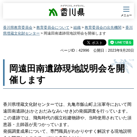
香川県
メニュー
香川県教育委員会
>
教育委員会について
>
組織
>
教育委員会の出先機関
>
香川
県埋蔵文化財センター
> 岡遠田南遺跡現地説明会を開催します
ページID：42996
公開日：2023年9月20日
岡遠田南遺跡現地説明会を開
催します
香川県埋蔵文化財センターでは、丸亀市飯山町上法軍寺において岡
遠田南遺跡(おかとおだみなみいせき)の発掘調査を行っています。
この遺跡では、飛鳥時代の掘立柱建物跡や、当時使用されていた須
恵器・土師器が見つかっています。
発掘調査成果について、専門職員がわかりやすく解説する現地説明