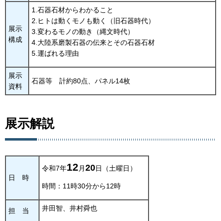
1.石器石材からわかること
2.ヒトは動くモノも動く（旧石器時代）
展示
3.変わるモノの動き（縄文時代）
構成
4.大陸系磨製石器の伝来とその石器石材
5.運ばれる理由
展示
石器等
計
約80点、パネル14枚
資料
展示解説
12
20
令和7年
月
日（土曜日）
日
時
時間：11時30分から12時
井田智、井村舜也
担
当