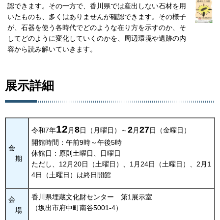
認できます。その一方で、香川県では産出しない石材を用
いたものも、多くはありませんが確認できます。その様子
が、石器を使う各時代でどのような在り方を示すのか、そ
してどのように変化していくのかを、周辺環境や遺跡の内
容から読み解いていきます。
展示詳細
12
8
2
27
令和7年
月
日（月曜日）～
月
日（金曜日）
開館時間：午前9時～午後5時
会
休館日：原則土曜日、日曜日
期
ただし、12月20日（土曜日）、1月24日（土曜日）、2月1
4日（土曜日）は終日開館
香川県埋蔵文化財センター
第
1展示室
会
（坂出市府中町南谷5001-4）
場