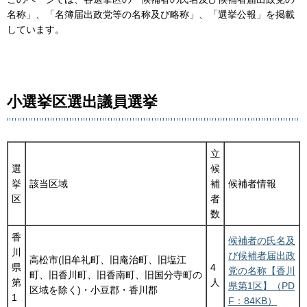
名称」、「名簿届出政党等の名称及び略称」、「選挙公報」を掲載
しています。
小選挙区選出議員選挙
立
選
候
挙
該当区域
補
候補者情報
区
者
数
香
候補者の氏名及
川
び候補者届出政
高松市(旧牟礼町、旧庵治町、旧塩江
県
4
党の名称【香川
町、旧香川町、旧香南町、旧国分寺町の
第
人
県第1区】（PD
区域を除く)・小豆郡・香川郡
1
F：84KB）