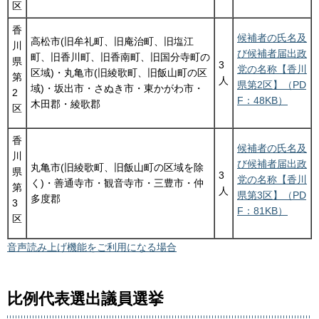
区
香
候補者の氏名及
高松市(旧牟礼町、旧庵治町、旧塩江
川
び候補者届出政
町、旧香川町、旧香南町、旧国分寺町の
県
3
党の名称【香川
区域)・丸亀市(旧綾歌町、旧飯山町の区
第
人
県第2区】（PD
域)・坂出市・さぬき市・東かがわ市・
2
F：48KB）
木田郡・綾歌郡
区
香
候補者の氏名及
川
び候補者届出政
丸亀市(旧綾歌町、旧飯山町の区域を除
県
3
党の名称【香川
く)・善通寺市・観音寺市・三豊市・仲
第
人
県第3区】（PD
多度郡
3
F：81KB）
区
音声読み上げ機能をご利用になる場合
比例代表選出議員選挙