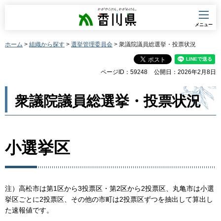
香川県
メニュー
ホーム
>
組織から探す
>
選挙管理委員会
> 衆議院議員総選挙・投票状況
ページID：59248
公開日：2026年2月8日
衆議院議員総選挙・投票状況
小選挙区
注）高松市は第1区から3投票区・第2区から2投票区、丸亀市は小選
挙区ごとに2投票区、その他の市町は2投票区ずつを抽出して算出し
た速報値です。