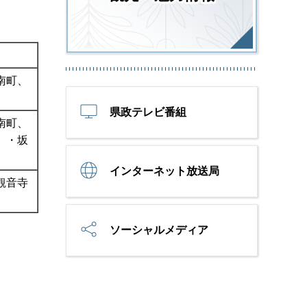
南町、
県政テレビ番組
南町、
）・坂
インターネット放送局
観音寺
ソーシャルメディア