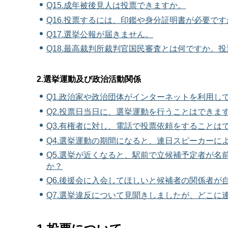
Q15.成年被後見人は投票できますか。
Q16.投票するには、印鑑や身分証明書が必要です
Q17.選挙公報が届きません。
Q18.最高裁判所裁判官国民審査とは何ですか。
2.選挙運動及び政治活動関係
Q1.政治家や政治団体がインターネットを利用し
Q2.投票日当日に、選挙運動を行うことはできま
Q3.有権者に対し、電話で投票依頼をすることは
Q4.選挙運動の期間になると、連日スピーカー
Q5.選挙が近くなると、駅前で立候補予定者が
か？
Q6.後援会に入会してほしいと候補者の関係者が
Q7
.選挙違反について見聞きしましたが、どこに