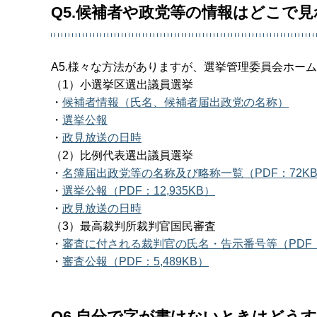
Q5.候補者や政党等の情報はどこで
A5.様々な方法がありますが、選挙管理委員会ホー
（1）小選挙区選出議員選挙
・
候補者情報（氏名、候補者届出政党の名称）
・
選挙公報
・
政見放送の日時
（2）比例代表選出議員選挙
・
名簿届出政党等の名称及び略称一覧（PDF：72K
・
選挙公報（PDF：12,935KB）
・
政見放送の日時
（3）最高裁判所裁判官国民審査
・
審査に付される裁判官の氏名・告示番号等（PDF：
・
審査公報（PDF：5,489KB）
Q6.自分で字が書けないときはどう