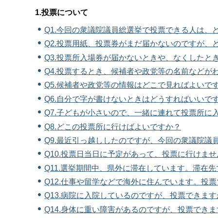
1.投票について
Q1.今回の衆議院議員総選挙で投票できる人は、
Q2.投票用紙、投票券がまだ届かないのですが、
Q3.投票所入場券が届かないときや、なくしたと
Q4.投票するとき、候補者や政党等の名前などが
Q5.候補者や政党等の情報はどこで見ればよいで
Q6.自分で字が書けないときはどうすればいいで
Q7.子どもが小さいので、一緒に連れて投票所に
Q8.どこの投票所に行けばよいですか？
Q9.最近引っ越ししたのですが、今回の衆議院議
Q10.投票日当日に予定があって、投票に行けま
Q11.選挙期間中、県外に滞在しています。滞在
Q12.仕事や留学などで海外に住んでいます。投
Q13.病院に入院しているのですが、投票できま
Q14.身体に重い障害があるのですが、投票でき