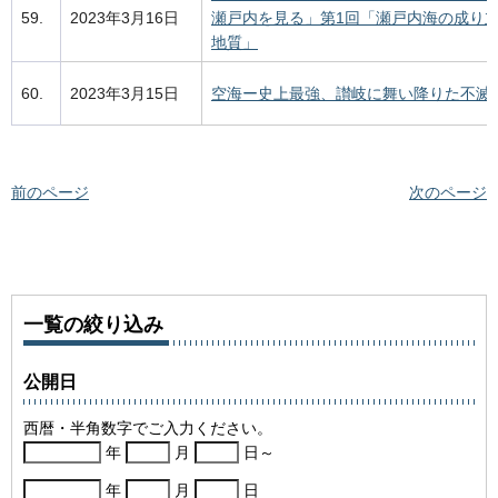
59.
2023年3月16日
瀬戸内を見る」第1回「瀬戸内海の成り
地質」
60.
2023年3月15日
空海ー史上最強、讃岐に舞い降りた不滅
前のページ
次のページ
一覧の絞り込み
公開日
西暦・半角数字でご入力ください。
年
月
日～
年
月
日