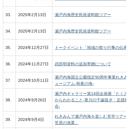
33.
2025年2月13日
瀬戸内海歴史民俗資料館ツアー
34.
2025年2月13日
瀬戸内海歴史民俗資料館ツアー
35.
2024年12月27日
トークイベント「地域の祭り行事の伝承
36.
2024年11月27日
武田明資料の追加寄贈について
瀬戸内海国立公園指定90周年事業れきみ
37.
2024年10月11日
ュージアム-秋夜の海-
瀬戸内ギャラリー第14回企画展「たくさ
38.
2024年9月26日
からわかること-香川の千歯扱ぎ・足踏
合-
れきみんで瀬戸内海を楽しむ見学ツアー
39.
2024年9月4日
笠居の漁業」