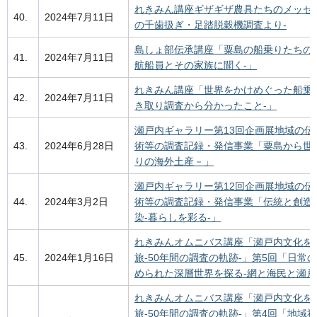
れきみん講座ギザギザ農具たちのメッセ
40.
2024年7月11日
の千歯扱ぎ・足踏脱穀機調査より-
島しょ部伝承講座「粟島の船乗りたちの
41.
2024年7月11日
航船員とその家族に聞く-」
れきみん講座「世界をかけめぐった船乗
42.
2024年7月11日
き取り調査から分かったこと-」
瀬戸内ギャラリー第13回企画展地域の伝
43.
2024年6月28日
術等の調査記録・発信事業「粟島から世
りの海外土産－」
瀬戸内ギャラリー第12回企画展地域の伝
44.
2024年3月2日
術等の調査記録・発信事業「伝統と創造
染-暮らしを彩る‐」
れきみんオムニバス講座「瀬戸内文化を
45.
2024年1月16日
旅-50年間の調査の軌跡-」第5回「日常
められた深層世界を探る-網と海民と瀬戸
れきみんオムニバス講座「瀬戸内文化を
旅-50年間の調査の軌跡-」第4回「地域