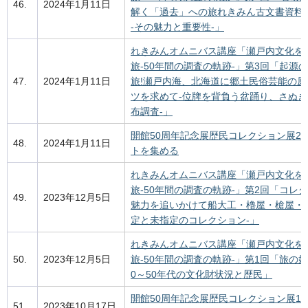
46.
2024年1月11日
解く「過去」への旅れきみん古文書資料
-その魅力と重要性-」
れきみんオムニバス講座「瀬戸内文化を
旅-50年間の調査の軌跡-」第3回「起源
47.
2024年1月11日
旅!瀬戸内海、北海道に郷土民俗芸能の原
ツを求めて-位牌を背負う盆踊り、さぬ
布調査-」
開館50周年記念展歴民コレクション展2
48.
2024年1月11日
トを集める
れきみんオムニバス講座「瀬戸内文化を
旅-50年間の調査の軌跡-」第2回「コレ
49.
2023年12月5日
魅力を追いかけて船大工・櫓屋・槍屋・
定と未指定のコレクション-」
れきみんオムニバス講座「瀬戸内文化を
50.
2023年12月5日
旅-50年間の調査の軌跡-」第1回「旅の
0～50年代の文化財状況と歴民」
開館50周年記念展歴民コレクション展1
51.
2023年10月17日