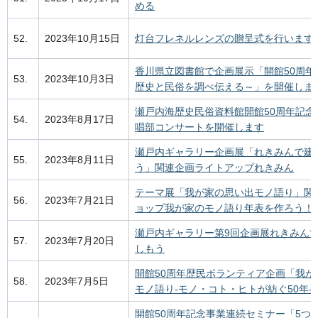
める
52.
2023年10月15日
灯台フレネルレンズの贈呈式を行います
香川県立図書館で企画展示「開館50周年
53.
2023年10月3日
歴史と民俗を調べ伝える～」を開催します
瀬戸内海歴史民俗資料館開館50周年記念
54.
2023年8月17日
唱部コンサートを開催します
瀬戸内ギャラリー企画展「れきみんで建
55.
2023年8月11日
う」関連企画ライトアップれきみん
テーマ展「我が家の思い出モノ語り」関
56.
2023年7月21日
ョップ我が家のモノ語り年表を作ろう！
瀬戸内ギャラリー第9回企画展れきみん
57.
2023年7月20日
しもう
開館50周年歴民ボランティア企画「我が
58.
2023年7月5日
モノ語り-モノ・コト・ヒトが紡ぐ50年-
開館50周年記念事業連続セミナー「5つ