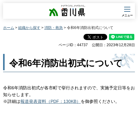
香川県
メニュー
ホーム
>
組織から探す
>
消防・救急
> 令和6年消防出初式について
ページID：44737
公開日：2023年12月28日
令和6年消防出初式について
令和6年消防出初式が各市町で挙行されますので、実施予定日等をお
知らせします。
※詳細は
報道発表資料（PDF：130KB）
を御参照ください。