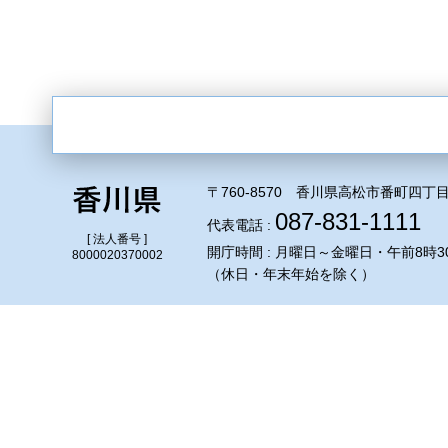
〒760-8570 香川県高松市番町四丁目
087-831-1111
代表電話 :
[ 法人番号 ]
開庁時間 : 月曜日～金曜日・午前8時3
8000020370002
（休日・年末年始を除く）