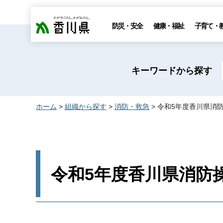
香川県
防災・安全
健康・福祉
子育て・
キーワードから探す
ホーム
>
組織から探す
>
消防・救急
> 令和5年度香川県消
令和5年度香川県消防