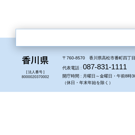
〒760-8570 香川県高松市番町四丁目
087-831-1111
代表電話 :
[ 法人番号 ]
開庁時間 : 月曜日～金曜日・午前8時3
8000020370002
（休日・年末年始を除く）