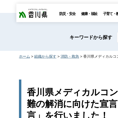
香川県
防災・安全
健康・福祉
子育て・
キーワードから探す
ホーム
>
組織から探す
>
消防・救急
> 香川県メディカル
香川県メディカルコン
難の解消に向けた宣言
言」を行いました！