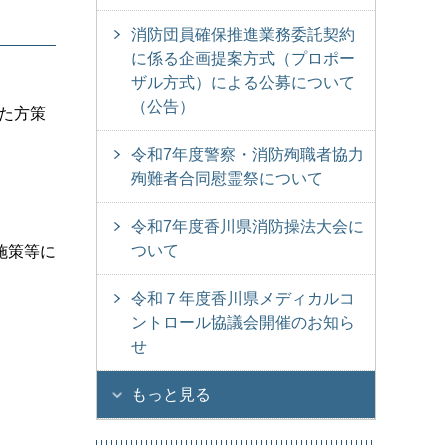
消防団員確保推進業務委託契約
に係る企画提案方式（プロポー
ザル方式）による公募について
（公告）
けた方策
令和7年度警察・消防殉職者協力
殉難者合同慰霊祭について
令和7年度香川県消防操法大会に
ついて
施策等に
令和７年度香川県メディカルコ
ントロール協議会開催のお知ら
せ
もっと見る