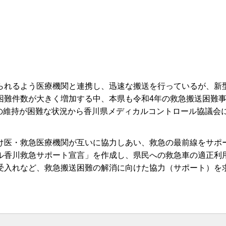
られるよう医療機関と連携し、迅速な搬送を行っているが、新
困難件数が大きく増加する中、本県も令和4年の救急搬送困難
体制の維持が困難な状況から香川県メディカルコントロール協議会
け医・救急医療機関が互いに協力しあい、救急の最前線をサポ
ル香川救急サポート宣言」を作成し、県民への救急車の適正利
受入れなど、救急搬送困難の解消に向けた協力（サポート）を