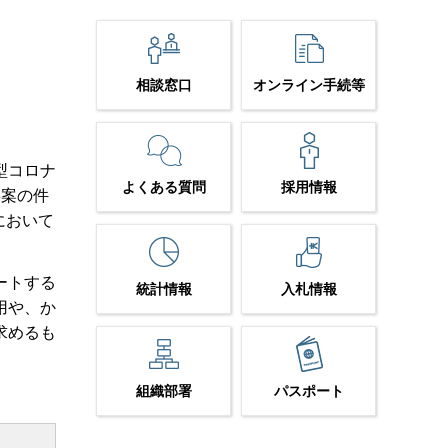
相談窓口
オンライン手続等
型コロナ
よくある質問
採用情報
事案の件
において
ートする
統計情報
入札情報
用や、か
求めるも
組織部署
パスポート