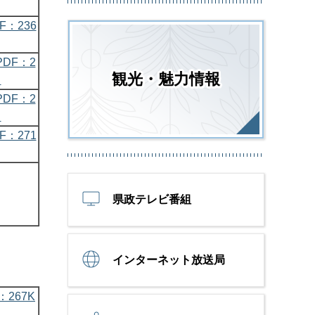
：236
DF：2
観光・魅力情報
）
DF：2
）
：271
県政テレビ番組
インターネット放送局
：267K