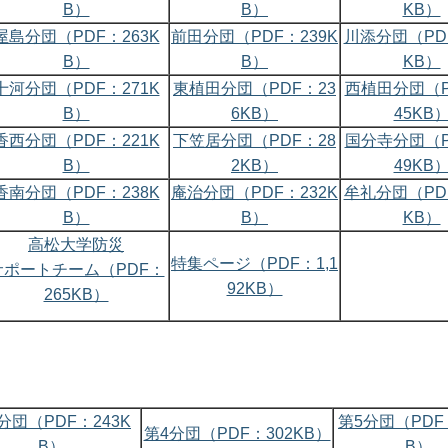
B）
B）
KB）
屋島分団（PDF：263K
前田分団（PDF：239K
川添分団（PDF
B）
B）
KB）
十河分団（PDF：271K
東植田分団（PDF：23
西植田分団（P
B）
6KB）
45KB
香西分団（PDF：221K
下笠居分団（PDF：28
国分寺分団（P
B）
2KB）
49KB
香南分団（PDF：238K
庵治分団（PDF：232K
牟礼分団（PDF
B）
B）
KB）
高松大学防災
特集ページ（PDF：1,1
サポートチーム（PDF：
92KB）
265KB）
分団（PDF：243K
第5分団（PDF
第4分団（PDF：302KB）
B）
B）