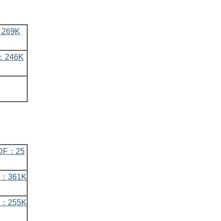
269K
246K
F：25
：361K
：255K