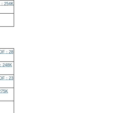
：254K
DF：28
248K
DF：23
75K