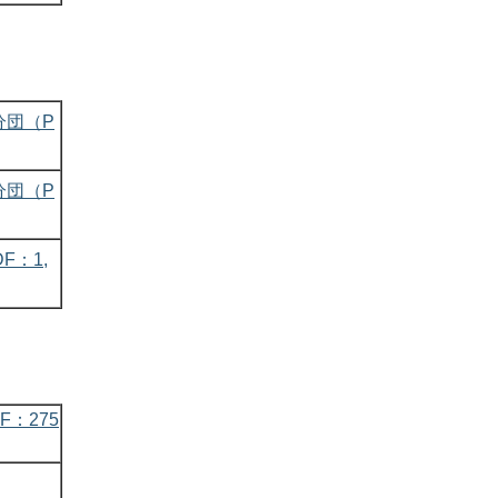
分団（P
分団（P
F：1,
F：275