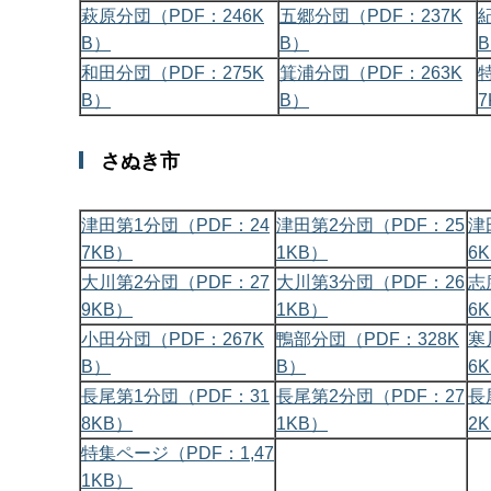
萩原分団（PDF：246K
五郷分団（PDF：237K
B）
B）
和田分団（PDF：275K
箕浦分団（PDF：263K
B）
B）
7
さぬき市
津田第1分団（PDF：24
津田第2分団（PDF：25
津
7KB）
1KB）
6
大川第2分団（PDF：27
大川第3分団（PDF：26
志
9KB）
1KB）
6
小田分団（PDF：267K
鴨部分団（PDF：328K
寒
B）
B）
6
長尾第1分団（PDF：31
長尾第2分団（PDF：27
長
8KB）
1KB）
2
特集ページ（PDF：1,47
1KB）