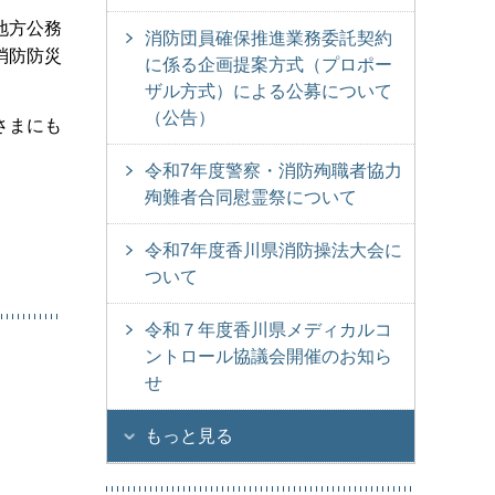
地方公務
消防団員確保推進業務委託契約
消防防災
に係る企画提案方式（プロポー
ザル方式）による公募について
（公告）
さまにも
令和7年度警察・消防殉職者協力
殉難者合同慰霊祭について
令和7年度香川県消防操法大会に
ついて
令和７年度香川県メディカルコ
ントロール協議会開催のお知ら
せ
もっと見る