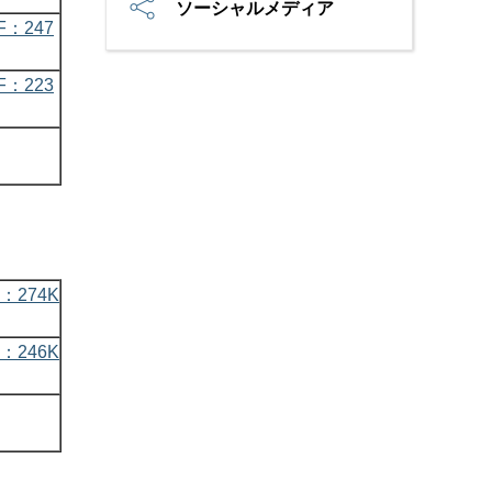
ソーシャルメディア
F：247
F：223
：274K
：246K