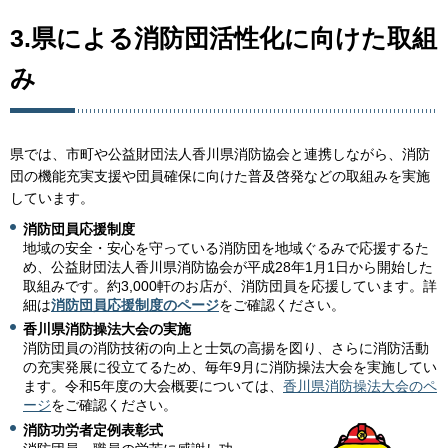
3.県による消防団活性化に向けた取組
み
県では、市町や公益財団法人香川県消防協会と連携しながら、消防
団の機能充実支援や団員確保に向けた普及啓発などの取組みを実施
しています。
消防団員応援制度
地域の安全・安心を守っている消防団を地域ぐるみで応援するた
め、公益財団法人香川県消防協会が平成28年1月1日から開始した
取組みです。約3,000軒のお店が、消防団員を応援しています。詳
細は
消防団員応援制度のページ
をご確認ください。
香川県消防操法大会の実施
消防団員の消防技術の向上と士気の高揚を図り、さらに消防活動
の充実発展に役立てるため、毎年9月に消防操法大会を実施してい
ます。令和5年度の大会概要については、
香川県消防操法大会のペ
ージ
をご確認ください。
消防功労者定例表彰式