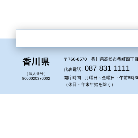
〒760-8570 香川県高松市番町四丁目
087-831-1111
代表電話 :
[ 法人番号 ]
開庁時間 : 月曜日～金曜日・午前8時3
8000020370002
（休日・年末年始を除く）