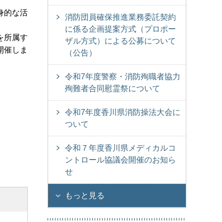
身的な活
消防団員確保推進業務委託契約
に係る企画提案方式（プロポー
を所属す
ザル方式）による公募について
開催しま
（公告）
令和7年度警察・消防殉職者協力
殉難者合同慰霊祭について
令和7年度香川県消防操法大会に
ついて
令和７年度香川県メディカルコ
ントロール協議会開催のお知ら
せ
もっと見る