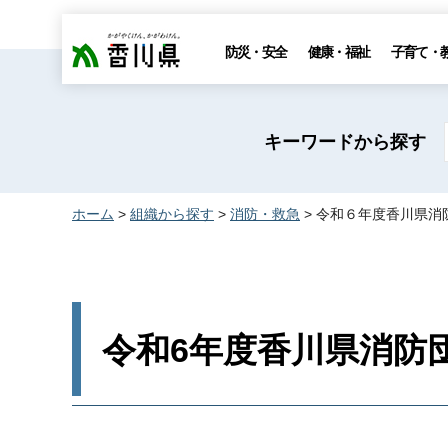
香川県
防災・安全
健康・福祉
子育て・
キーワードから探す
ホーム
>
組織から探す
>
消防・救急
> 令和６年度香川県
令和6年度香川県消防