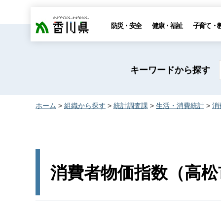
香川県
防災・安全
健康・福祉
子育て・
キーワードから探す
ホーム
>
組織から探す
>
統計調査課
>
生活・消費統計
>
消
消費者物価指数（高松