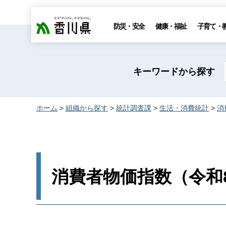
香川県
防災・安全
健康・福祉
子育て・
キーワードから探す
ホーム
>
組織から探す
>
統計調査課
>
生活・消費統計
>
消
消費者物価指数（令和