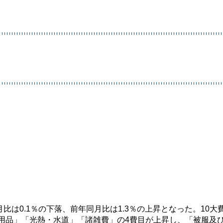
前月比は0.1％の下落、前年同月比は1.3％の上昇となった。10大
用品」「光熱・水道」「諸雑費」の4費目が上昇し、「被服及