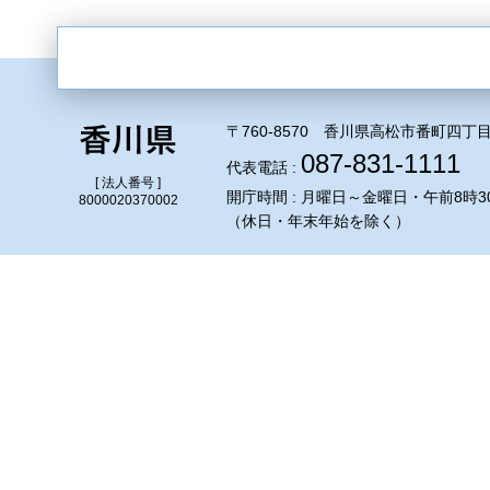
〒760-8570 香川県高松市番町四丁目
087-831-1111
代表電話 :
[ 法人番号 ]
開庁時間 : 月曜日～金曜日・午前8時3
8000020370002
（休日・年末年始を除く）