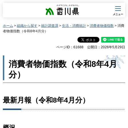
香川県
メニュー
ホーム
>
組織から探す
>
統計調査課
>
生活・消費統計
>
消費者物価指数
> 消費
者物価指数（令和8年4月分）
ページID：61688
公開日：2026年5月29日
消費者物価指数（令和8年4月
分）
最新月報（令和8年4月分）
概況