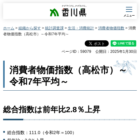
香川県
メニュー
ホーム
>
組織から探す
>
統計調査課
>
生活・消費統計
>
消費者物価指数
> 消費
者物価指数（高松市）～令和7年平均～
ページID：59079
公開日：2025年1月30日
消費者物価指数（高松市）～
令和7年平均～
総合指数は前年比2.8％上昇
総合指数：111.0（令和2年＝100）